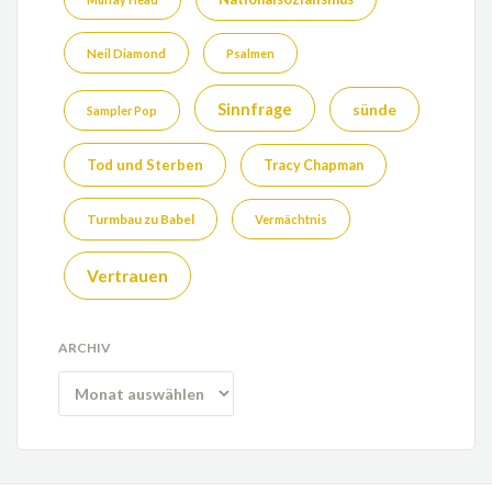
Neil Diamond
Psalmen
Sinnfrage
sünde
Sampler Pop
Tod und Sterben
Tracy Chapman
Turmbau zu Babel
Vermächtnis
Vertrauen
ARCHIV
Archiv