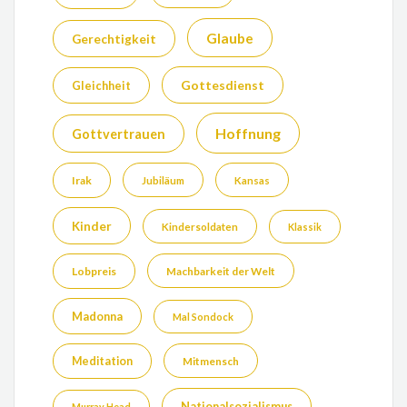
Glaube
Gerechtigkeit
Gottesdienst
Gleichheit
Hoffnung
Gottvertrauen
Irak
Jubiläum
Kansas
Kinder
Kindersoldaten
Klassik
Lobpreis
Machbarkeit der Welt
Madonna
Mal Sondock
Meditation
Mitmensch
Nationalsozialismus
Murray Head