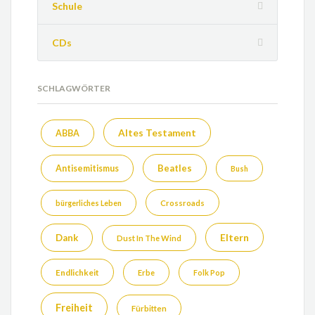
Schule
CDs
SCHLAGWÖRTER
Altes Testament
ABBA
Beatles
Antisemitismus
Bush
bürgerliches Leben
Crossroads
Eltern
Dank
Dust In The Wind
Endlichkeit
Erbe
Folk Pop
Freiheit
Fürbitten