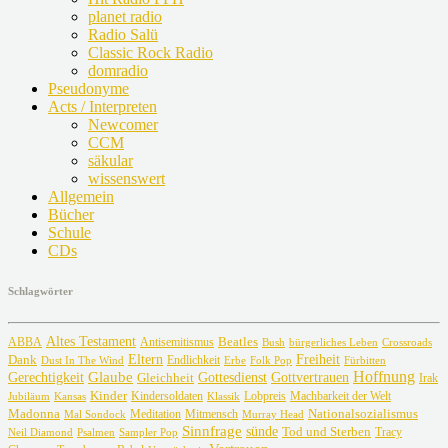
planet radio
Radio Salü
Classic Rock Radio
domradio
Pseudonyme
Acts / Interpreten
Newcomer
CCM
säkular
wissenswert
Allgemein
Bücher
Schule
CDs
Schlagwörter
Altes Testament
Beatles
ABBA
Antisemitismus
Crossroads
Bush
bürgerliches Leben
Freiheit
Dank
Eltern
Dust In The Wind
Endlichkeit
Erbe
Fürbitten
Folk Pop
Glaube
Hoffnung
Gottvertrauen
Gerechtigkeit
Gottesdienst
Gleichheit
Irak
Kinder
Lobpreis
Jubiläum
Kansas
Kindersoldaten
Machbarkeit der Welt
Klassik
Madonna
Meditation
Nationalsozialismus
Mal Sondock
Mitmensch
Murray Head
Sinnfrage
sünde
Tod und Sterben
Tracy
Neil Diamond
Psalmen
Sampler Pop