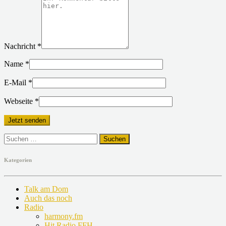
Nachricht
*
Name
*
E-Mail
*
Webseite
*
Suchen
nach:
Kategorien
Talk am Dom
Auch das noch
Radio
harmony.fm
Hit Radio FFH