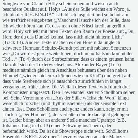
Songtexte von Claudia Höly scheinen neu und weisen auch
besondere Qualität auf. Hölys „Aus der Stille wächst ein Wort: ja,
ich bin der ICH-BIN-DA“ ist biblisch inspiriert und so behutsam
wie treffsicher eingebettet („Manchmal lausche ich der Stille, dass
ich wieder hören kann“), dass man ohne Kitschkredit angerührt
wird. Höly schließt mit ihren Texten den Raum der Poesie auf: „Du,
Herr, der du das Dunkel kennst, lass mich nicht hinterm Licht“
(Track 13). Andere Texte machen es den Hörern da ungleich
schwerer: Hermann Schulze-Berndt poltert mit rabiaten Sentenzen
wie „Du würdest gerne weiterleben, doch unaufhaltsam kommt der
Tod…“ (Tr. 4) durch das Sterbezimmer, dass es einem grausen kann.
Da zahlt sich der Texterwechsel aus. Alexander Bayer (Tr. 5)
meditiert nämlich gleich im Anschluss behutsam über den nahen
Himmel („wieder spielen zu können wie ein Kind“) und greift auf,
dass viele Sterbende sich ja tatsächlich zurückfühlen in längst
vergangene, frühe Jahre. Die Vielfalt dieser Texte wird durch drei
Komponisten umgesetzt. Den Löwenanteil steuert Schöllhorn selber
bei. Seine Vertonung von „Aus der Stille wächst ein Wort“ klingt
wesentlich forscher (und rhythmusbetoner) als der sensible Text
ahnen lässt. Dass Schöllhorn auch ganz anders kann, zeigt er mit
Track 5 („Der Himmel“), der verhalten und textadäquat gelungen
ist. Leider bringt aber an anderer Stelle manches Uptempo (z.B.
Johannes Luig in Tr. 13) einen Schwung ins Thema, der
befremdlich wirkt. Da ist die Showtreppe nicht weit. Schöllhorns
Ensemble „KREUZ & quer“, hervorgegangen aus der Mainzer