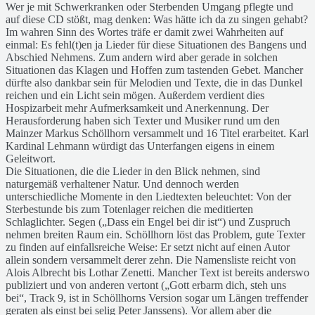
Wer je mit Schwerkranken oder Sterbenden Umgang pflegte und
auf diese CD stößt, mag denken: Was hätte ich da zu singen gehabt?
Im wahren Sinn des Wortes träfe er damit zwei Wahrheiten auf
einmal: Es fehl(t)en ja Lieder für diese Situationen des Bangens und
Abschied Nehmens. Zum andern wird aber gerade in solchen
Situationen das Klagen und Hoffen zum tastenden Gebet. Mancher
dürfte also dankbar sein für Melodien und Texte, die in das Dunkel
reichen und ein Licht sein mögen. Außerdem verdient dies
Hospizarbeit mehr Aufmerksamkeit und Anerkennung. Der
Herausforderung haben sich Texter und Musiker rund um den
Mainzer Markus Schöllhorn versammelt und 16 Titel erarbeitet. Karl
Kardinal Lehmann würdigt das Unterfangen eigens in einem
Geleitwort.
Die Situationen, die die Lieder in den Blick nehmen, sind
naturgemäß verhaltener Natur. Und dennoch werden
unterschiedliche Momente in den Liedtexten beleuchtet: Von der
Sterbestunde bis zum Totenlager reichen die meditierten
Schlaglichter. Segen („Dass ein Engel bei dir ist“) und Zuspruch
nehmen breiten Raum ein. Schöllhorn löst das Problem, gute Texter
zu finden auf einfallsreiche Weise: Er setzt nicht auf einen Autor
allein sondern versammelt derer zehn. Die Namensliste reicht von
Alois Albrecht bis Lothar Zenetti. Mancher Text ist bereits anderswo
publiziert und von anderen vertont („Gott erbarm dich, steh uns
bei“, Track 9, ist in Schöllhorns Version sogar um Längen treffender
geraten als einst bei selig Peter Janssens). Vor allem aber die