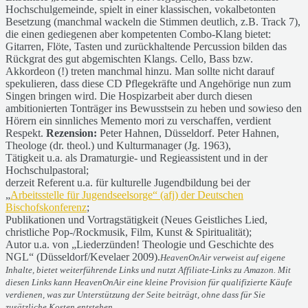
Hochschulgemeinde, spielt in einer klassischen, vokalbetonten
Besetzung (manchmal wackeln die Stimmen deutlich, z.B. Track 7),
die einen gediegenen aber kompetenten Combo-Klang bietet:
Gitarren, Flöte, Tasten und zurückhaltende Percussion bilden das
Rückgrat des gut abgemischten Klangs. Cello, Bass bzw.
Akkordeon (!) treten manchmal hinzu. Man sollte nicht darauf
spekulieren, dass diese CD Pflegekräfte und Angehörige nun zum
Singen bringen wird. Die Hospizarbeit aber durch diesen
ambitionierten Tonträger ins Bewusstsein zu heben und sowieso den
Hörern ein sinnliches Memento mori zu verschaffen, verdient
Respekt.
Rezension:
Peter Hahnen, Düsseldorf. Peter Hahnen,
Theologe (dr. theol.) und Kulturmanager (Jg. 1963),
Tätigkeit u.a. als Dramaturgie- und Regieassistent und in der
Hochschulpastoral;
derzeit Referent u.a. für kulturelle Jugendbildung bei der
„
Arbeitsstelle für Jugendseelsorge“ (afj) der Deutschen
Bischofskonferenz
;
Publikationen und Vortragstätigkeit (Neues Geistliches Lied,
christliche Pop-/Rockmusik, Film, Kunst & Spiritualität);
Autor u.a. von „Liederzünden! Theologie und Geschichte des
NGL“ (Düsseldorf/Kevelaer 2009).
HeavenOnAir verweist auf eigene
Inhalte, bietet weiterführende Links und nutzt Affiliate-Links zu Amazon. Mit
diesen Links kann HeavenOnAir eine kleine Provision für qualifizierte Käufe
verdienen, was zur Unterstützung der Seite beiträgt, ohne dass für Sie
zusätzliche Kosten entstehen.